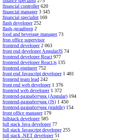
finance specialist
275
financial controller
620
financial manager
3 345
financial specialist
169
flash developer
252
flash-дизайнер
2
food and beverage manager
73
fron office supervisor
frontend developer
2 063
front end developer AngularJS
74
frontend developer React
977
frontend developer React.js
135
frontend engineer
752
front end Javascript developer
1 481
frontend team lead
242
front end web developer
1 376
frontend web developer
1 372
frontend-разработчик (Angular)
194
frontend-разработчик (JS)
1 450
frontend-разработчик (middle)
154
front office manager
179
fullstack developer
585
full stack Java developer
77
full stack Javascript developer
255
full stack .NET developer
51