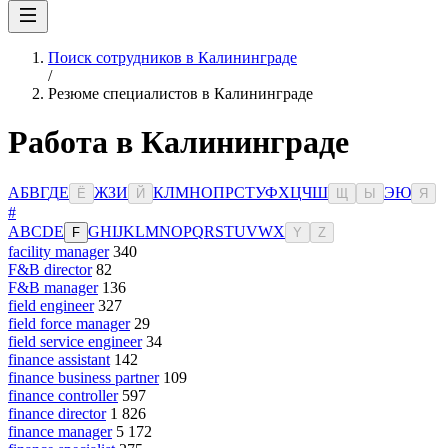
Поиск сотрудников в Калининграде
/
Резюме специалистов в Калининграде
Работа в Калининграде
А
Б
В
Г
Д
Е
Ж
З
И
К
Л
М
Н
О
П
Р
С
Т
У
Ф
Х
Ц
Ч
Ш
Э
Ю
Ё
Й
Щ
Ы
Я
#
A
B
C
D
E
G
H
I
J
K
L
M
N
O
P
Q
R
S
T
U
V
W
X
F
Y
Z
facility manager
340
F&B director
82
F&B manager
136
field engineer
327
field force manager
29
field service engineer
34
finance assistant
142
finance business partner
109
finance controller
597
finance director
1 826
finance manager
5 172