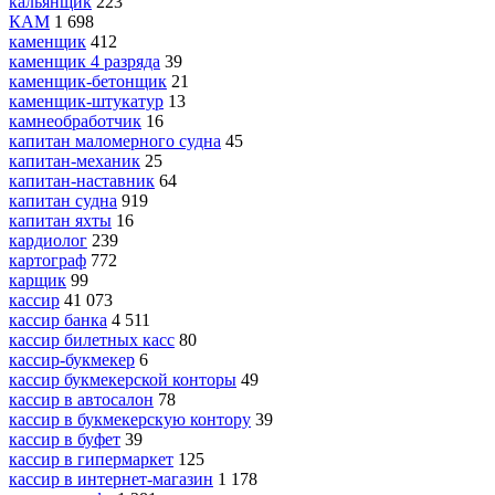
кальянщик
223
КАМ
1 698
каменщик
412
каменщик 4 разряда
39
каменщик-бетонщик
21
каменщик-штукатур
13
камнеобработчик
16
капитан маломерного судна
45
капитан-механик
25
капитан-наставник
64
капитан судна
919
капитан яхты
16
кардиолог
239
картограф
772
карщик
99
кассир
41 073
кассир банка
4 511
кассир билетных касс
80
кассир-букмекер
6
кассир букмекерской конторы
49
кассир в автосалон
78
кассир в букмекерскую контору
39
кассир в буфет
39
кассир в гипермаркет
125
кассир в интернет-магазин
1 178