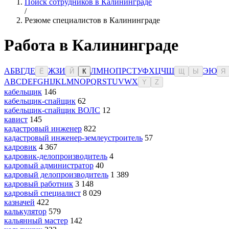
Поиск сотрудников в Калининграде
/
Резюме специалистов в Калининграде
Работа в Калининграде
А
Б
В
Г
Д
Е
Ж
З
И
Л
М
Н
О
П
Р
С
Т
У
Ф
Х
Ц
Ч
Ш
Э
Ю
Ё
Й
К
Щ
Ы
Я
A
B
C
D
E
F
G
H
I
J
K
L
M
N
O
P
Q
R
S
T
U
V
W
X
Y
Z
кабельщик
146
кабельщик-спайщик
62
кабельщик-спайщик ВОЛС
12
кавист
145
кадастровый инженер
822
кадастровый инженер-землеустроитель
57
кадровик
4 367
кадровик-делопроизводитель
4
кадровый администратор
40
кадровый делопроизводитель
1 389
кадровый работник
3 148
кадровый специалист
8 029
казначей
422
калькулятор
579
кальянный мастер
142