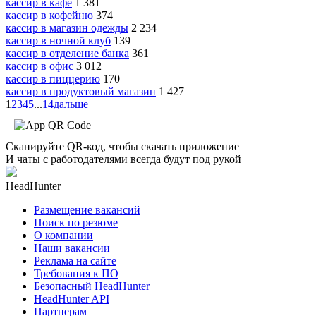
кассир в кафе
1 381
кассир в кофейню
374
кассир в магазин одежды
2 234
кассир в ночной клуб
139
кассир в отделение банка
361
кассир в офис
3 012
кассир в пиццерию
170
кассир в продуктовый магазин
1 427
1
2
3
4
5
...
14
дальше
Сканируйте QR-код, чтобы скачать приложение
И чаты с работодателями всегда будут под рукой
HeadHunter
Размещение вакансий
Поиск по резюме
О компании
Наши вакансии
Реклама на сайте
Требования к ПО
Безопасный HeadHunter
HeadHunter API
Партнерам