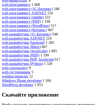
web-маркетолог
4
web-программист
1 068
web-программист (1С-Битрикс)
548
web-программист ASP.NET
216
web-программист (middle)
222
web-программист (PHP)
1 199
web-программист (WordPress)
517
web-программист (Битрикс)
867
web-разработчик (1С-Битрикс)
548
web-разработчик ASP.NET
216
web-разработчик (backend)
1 285
web-разработчик (Bitrix)
867
web-разработчик (JavaScript)
2 085
web-разработчик (PHP)
1 199
web-разработчик PHP, JavaScript
917
web-разработчик (Python)
1 328
web-специалист
9
web-тестировщик
5
welding inspector
12
Windows Phone developer
1 266
WordPress developer
1 053
Скачайте приложение
Чтобы получать уведомления о приглашениях мгновенно