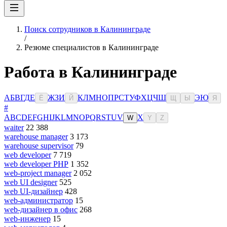
Поиск сотрудников в Калининграде
/
Резюме специалистов в Калининграде
Работа в Калининграде
А
Б
В
Г
Д
Е
Ж
З
И
К
Л
М
Н
О
П
Р
С
Т
У
Ф
Х
Ц
Ч
Ш
Э
Ю
Ё
Й
Щ
Ы
Я
#
A
B
C
D
E
F
G
H
I
J
K
L
M
N
O
P
Q
R
S
T
U
V
X
W
Y
Z
waiter
22 388
warehouse manager
3 173
warehouse supervisor
79
web developer
7 719
web developer PHP
1 352
web-project manager
2 052
web UI designer
525
web UI-дизайнер
428
web-администратор
15
web-дизайнер в офис
268
web-инженер
15