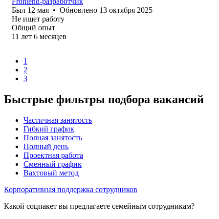
Frontend-разработчик
Был
12 мая
•
Обновлено
13 октября 2025
Не ищет работу
Общий опыт
11
лет
6
месяцев
1
2
3
Быстрые фильтры подбора вакансий
Частичная занятость
Гибкий график
Полная занятость
Полный день
Проектная работа
Сменный график
Вахтовый метод
Корпоративная поддержка сотрудников
Какой соцпакет вы предлагаете семейным сотрудникам?