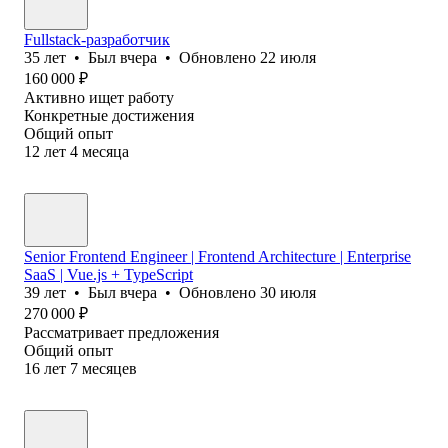
Fullstack-разработчик
35
лет
•
Был
вчера
•
Обновлено
22 июля
160 000
₽
Активно ищет работу
Конкретные достижения
Общий опыт
12
лет
4
месяца
Senior Frontend Engineer | Frontend Architecture | Enterprise
SaaS | Vue.js + TypeScript
39
лет
•
Был
вчера
•
Обновлено
30 июля
270 000
₽
Рассматривает предложения
Общий опыт
16
лет
7
месяцев