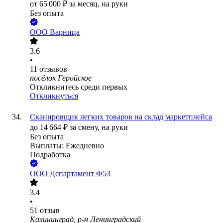
от
65 000
₽
за месяц,
на руки
Без опыта
ООО
Варница
3.6
•
11
отзывов
посёлок Геройское
Откликнитесь среди первых
Откликнуться
Сканировщик легких товаров на склад маркетплейса
до
14 664
₽
за смену,
на руки
Без опыта
Выплаты: Ежедневно
Подработка
ООО
Департамент Ф53
3.4
•
51
отзыв
Калининград, р-н Ленинградский