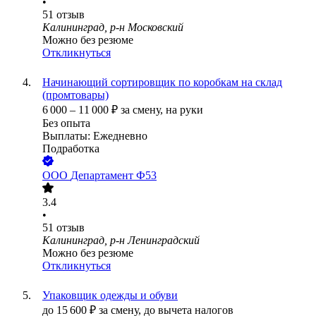
•
51
отзыв
Калининград, р-н Московский
Можно без резюме
Откликнуться
Начинающий сортировщик по коробкам на склад
(промтовары)
6 000
–
11 000
₽
за смену,
на руки
Без опыта
Выплаты: Ежедневно
Подработка
ООО
Департамент Ф53
3.4
•
51
отзыв
Калининград, р-н Ленинградский
Можно без резюме
Откликнуться
Упаковщик одежды и обуви
до
15 600
₽
за смену,
до вычета налогов