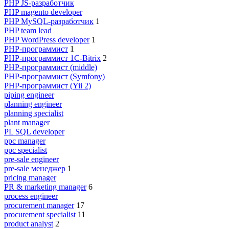
PHP JS-разработчик
PHP magento developer
PHP MySQL-разработчик
1
PHP team lead
PHP WordPress developer
1
PHP-программист
1
PHP-программист 1C-Bitrix
2
PHP-программист (middle)
PHP-программист (Symfony)
PHP-программист (Yii 2)
piping engineer
planning engineer
planning specialist
plant manager
PL SQL developer
ppc manager
ppc specialist
pre-sale engineer
pre-sale менеджер
1
pricing manager
PR & marketing manager
6
process engineer
procurement manager
17
procurement specialist
11
product analyst
2