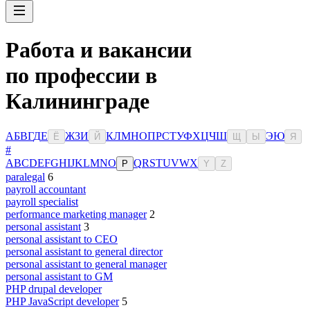
Работа и вакансии
по профессии в
Калининграде
А
Б
В
Г
Д
Е
Ж
З
И
К
Л
М
Н
О
П
Р
С
Т
У
Ф
Х
Ц
Ч
Ш
Э
Ю
Ё
Й
Щ
Ы
Я
#
A
B
C
D
E
F
G
H
I
J
K
L
M
N
O
Q
R
S
T
U
V
W
X
P
Y
Z
paralegal
6
payroll accountant
payroll specialist
performance marketing manager
2
personal assistant
3
personal assistant to CEO
personal assistant to general director
personal assistant to general manager
personal assistant to GM
PHP drupal developer
PHP JavaScript developer
5