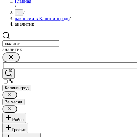
Главная
/
/
...
вакансии в Калининграде
/
аналитик
аналитик
Калининград
За месяц
Район
График