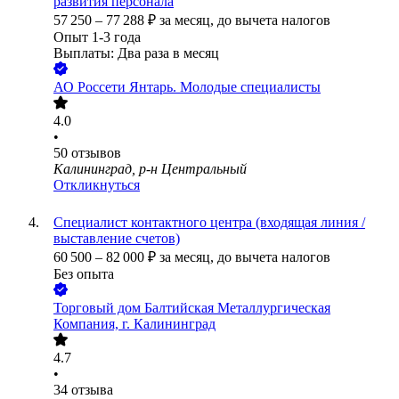
развития персонала
57 250
–
77 288
₽
за месяц,
до вычета налогов
Опыт 1-3 года
Выплаты: Два раза в месяц
АО
Россети Янтарь. Молодые специалисты
4.0
•
50
отзывов
Калининград, р-н Центральный
Откликнуться
Специалист контактного центра (входящая линия /
выставление счетов)
60 500
–
82 000
₽
за месяц,
до вычета налогов
Без опыта
Торговый дом Балтийская Металлургическая
Компания, г. Калининград
4.7
•
34
отзыва