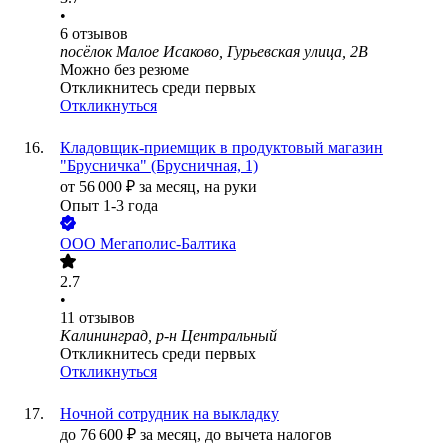
•
6
отзывов
посёлок Малое Исаково, Гурьевская улица, 2В
Можно без резюме
Откликнитесь среди первых
Откликнуться
Кладовщик-приемщик в продуктовый магазин
"Брусничка" (Брусничная, 1)
от
56 000
₽
за месяц,
на руки
Опыт 1-3 года
ООО
Мегаполис-Балтика
2.7
•
11
отзывов
Калининград, р-н Центральный
Откликнитесь среди первых
Откликнуться
Ночной сотрудник на выкладку
до
76 600
₽
за месяц,
до вычета налогов