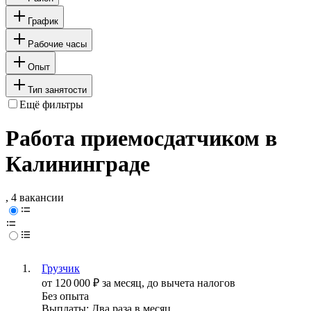
График
Рабочие часы
Опыт
Тип занятости
Ещё фильтры
Работа приемосдатчиком в
Калининграде
, 4 вакансии
Грузчик
от
120 000
₽
за месяц,
до вычета налогов
Без опыта
Выплаты: Два раза в месяц