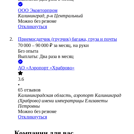
ООО
Эковторпром
Калининград, р-н Центральный
Можно без резюме
Откликнуться
Приемосдатчик (грузчик) багажа, груза и почты
70 000
–
90 000
₽
за месяц,
на руки
Без опыта
Выплаты: Два раза в месяц
АО
«Аэропорт «Храброво»
3.6
•
65
отзывов
Калининградская область, аэропорт Калининград
(Храброво) имени императрицы Елизаветы
Петровны
Можно без резюме
Откликнуться
Компании для вас