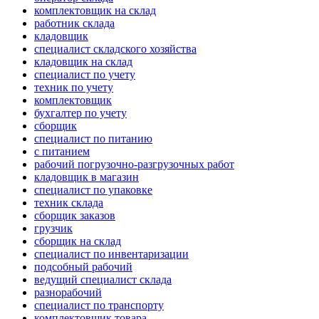
комплектовщик на склад
работник склада
кладовщик
специалист складского хозяйства
кладовщик на склад
специалист по учету
техник по учету
комплектовщик
бухгалтер по учету
сборщик
специалист по питанию
с питанием
рабочий погрузочно-разгрузочных работ
кладовщик в магазин
специалист по упаковке
техник склада
сборщик заказов
грузчик
сборщик на склад
специалист по инвентаризации
подсобный рабочий
ведущий специалист склада
разнорабочий
специалист по транспорту
комплектовщик товара