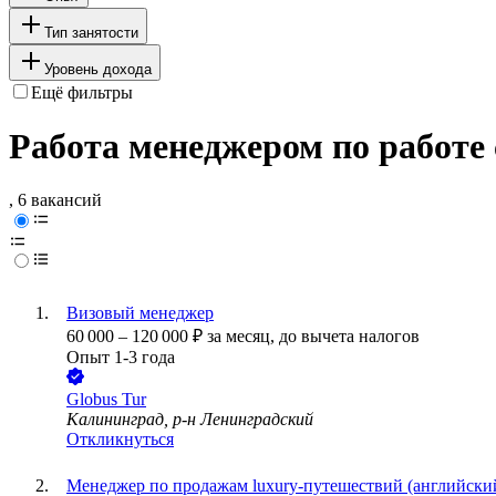
Тип занятости
Уровень дохода
Ещё фильтры
Работа менеджером по работе
, 6 вакансий
Визовый менеджер
60 000
–
120 000
₽
за месяц,
до вычета налогов
Опыт 1-3 года
Globus Tur
Калининград, р-н Ленинградский
Откликнуться
Менеджер по продажам luxury-путешествий (английски