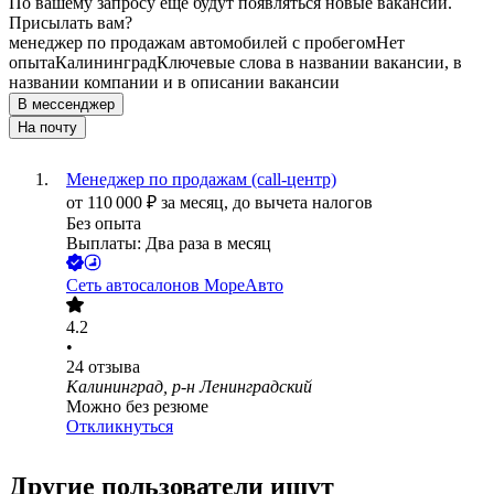
По вашему запросу ещё будут появляться новые вакансии.
Присылать вам?
менеджер по продажам автомобилей с пробегом
Нет
опыта
Калининград
Ключевые слова в названии вакансии, в
названии компании и в описании вакансии
В мессенджер
На почту
Менеджер по продажам (call-центр)
от
110 000
₽
за месяц,
до вычета налогов
Без опыта
Выплаты: Два раза в месяц
Сеть автосалонов МореАвто
4.2
•
24
отзыва
Калининград, р-н Ленинградский
Можно без резюме
Откликнуться
Другие пользователи ищут