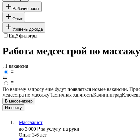
Рабочие часы
Опыт
Уровень дохода
Ещё фильтры
Работа медсестрой по массаж
, 1 вакансия
По вашему запросу ещё будут появляться новые вакансии. При
медсестра по массажу
Частичная занятость
Калининград
Ключевы
В мессенджер
На почту
Массажист
до
3 000
₽
за услугу,
на руки
Опыт 3-6 лет