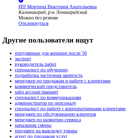
ИП
Мортина Виктория Анатольевна
Калининград, р-н Ленинградский
Можно без резюме
Откликнуться
Другие пользователи ищут
популярные для женщин после 50
эксперт
руководитель работ
специалист по обучению
подработка частичная занятость
менеджер по продажам и работе с клиентами
коммерческий представитель
sales account manager
специалист по коммуникациям
администратор по персоналу
специалист по работе с корпоративными клиентами
менеджер по обслуживанию клиентов
менеджер по развитию сервиса
начальник смены
продавец на выкладку товара
агент по продажам услуг