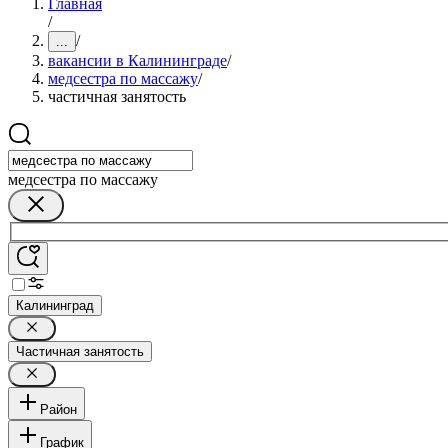
Главная
/
/
...
вакансии в Калининграде
/
медсестра по массажу
/
частичная занятость
медсестра по массажу
Калининград
Частичная занятость
Район
График