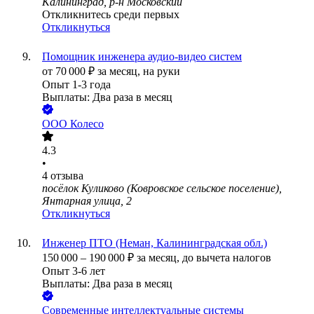
Калининград, р-н Московский
Откликнитесь среди первых
Откликнуться
Помощник инженера аудио-видео систем
от
70 000
₽
за месяц,
на руки
Опыт 1-3 года
Выплаты: Два раза в месяц
ООО
Колесо
4.3
•
4
отзыва
посёлок Куликово (Ковровское сельское поселение),
Янтарная улица, 2
Откликнуться
Инженер ПТО (Неман, Калининградская обл.)
150 000
–
190 000
₽
за месяц,
до вычета налогов
Опыт 3-6 лет
Выплаты: Два раза в месяц
Современные интеллектуальные системы