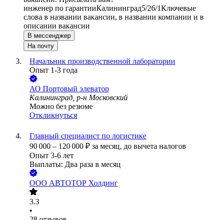
инженер по гарантии
Калининград
5/2
6/1
Ключевые
слова в названии вакансии, в названии компании и в
описании вакансии
В мессенджер
На почту
Начальник производственной лаборатории
Опыт 1-3 года
АО
Портовый элеватор
Калининград, р-н Московский
Можно без резюме
Откликнуться
Главный специалист по логистике
90 000
–
120 000
₽
за месяц,
до вычета налогов
Опыт 3-6 лет
Выплаты: Два раза в месяц
ООО
АВТОТОР Холдинг
3.3
•
28
отзывов