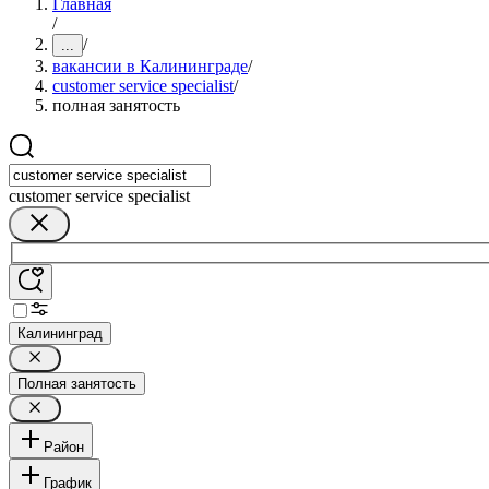
Главная
/
/
...
вакансии в Калининграде
/
customer service specialist
/
полная занятость
customer service specialist
Калининград
Полная занятость
Район
График