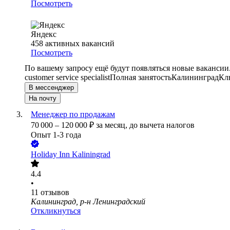
Посмотреть
Яндекс
458
активных вакансий
Посмотреть
По вашему запросу ещё будут появляться новые вакансии
customer service specialist
Полная занятость
Калининград
Кл
В мессенджер
На почту
Менеджер по продажам
70 000
–
120 000
₽
за месяц,
до вычета налогов
Опыт 1-3 года
Holiday Inn Kaliningrad
4.4
•
11
отзывов
Калининград, р-н Ленинградский
Откликнуться