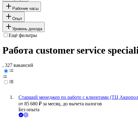
Рабочие часы
Опыт
Уровень дохода
Ещё фильтры
Работа customer service speci
, 327 вакансий
Старший менеджер по работе с клиентами (ТЦ Акропол
от
85 680
₽
за месяц,
до вычета налогов
Без опыта