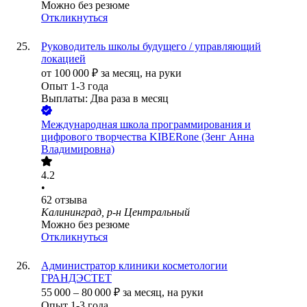
Можно без резюме
Откликнуться
Руководитель школы будущего / управляющий
локацией
от
100 000
₽
за месяц,
на руки
Опыт 1-3 года
Выплаты: Два раза в месяц
Международная школа программирования и
цифрового творчества KIBERone (Зенг Анна
Владимировна)
4.2
•
62
отзыва
Калининград, р-н Центральный
Можно без резюме
Откликнуться
Администратор клиники косметологии
ГРАНДЭСТЕТ
55 000
–
80 000
₽
за месяц,
на руки
Опыт 1-3 года