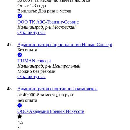
30 000
₽
за месяц,
до вычета налогов
Опыт 1-3 года
Выплаты: Два раза в месяц
ООО
ТК АЗС-Транзит-Сервис
Калининград, р-н Московский
Откликнуться
Администратор в пространство Human Concept
Без опыта
HUMAN concept
Калининград, р-н Центральный
Можно без резюме
Откликнуться
Администратор спортивного комплекса
от
40 000
₽
за месяц,
на руки
Без опыта
ООО
Академия Боевых Искусств
4.5
•