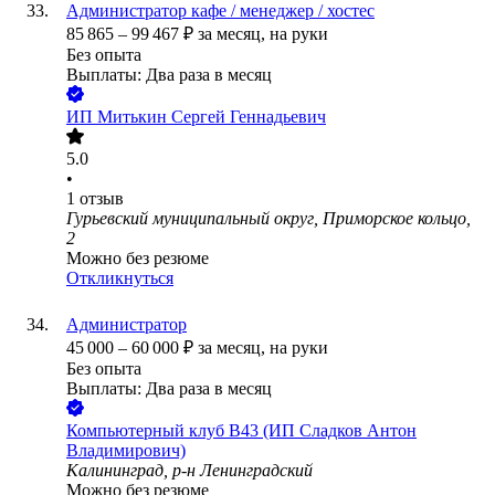
Администратор кафе / менеджер / хостес
85 865
–
99 467
₽
за месяц,
на руки
Без опыта
Выплаты: Два раза в месяц
ИП
Митькин Сергей Геннадьевич
5.0
•
1
отзыв
Гурьевский муниципальный округ, Приморское кольцо,
2
Можно без резюме
Откликнуться
Администратор
45 000
–
60 000
₽
за месяц,
на руки
Без опыта
Выплаты: Два раза в месяц
Компьютерный клуб B43 (ИП Сладков Антон
Владимирович)
Калининград, р-н Ленинградский
Можно без резюме