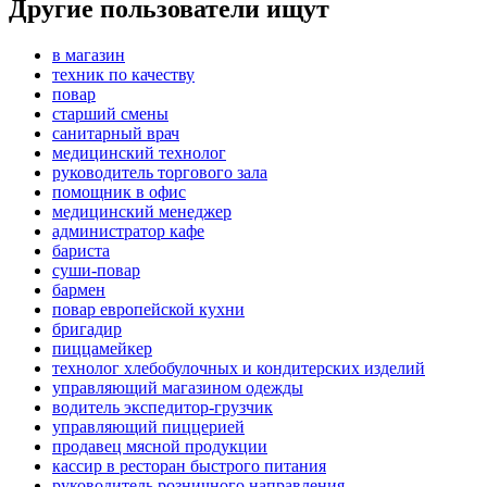
Другие пользователи ищут
в магазин
техник по качеству
повар
старший смены
санитарный врач
медицинский технолог
руководитель торгового зала
помощник в офис
медицинский менеджер
администратор кафе
бариста
суши-повар
бармен
повар европейской кухни
бригадир
пиццамейкер
технолог хлебобулочных и кондитерских изделий
управляющий магазином одежды
водитель экспедитор-грузчик
управляющий пиццерией
продавец мясной продукции
кассир в ресторан быстрого питания
руководитель розничного направления