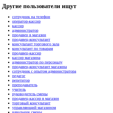
Другие пользователи ищут
сотрудник на телефон
оператор-кассир
кассир
администратор
продавец в магазин
продавец-консультант
консультант торгового зала
консультант по товарам
продавец-кассир
кассир магазина
администратор по персоналу
продавец-консультант магазина
сотрудник с опытом администратора
педагог
репетитор
преподаватель
учитель
руководитель смены
продавец-кассир в магазин
торговый консультант
управляющий магазином
начальник смены