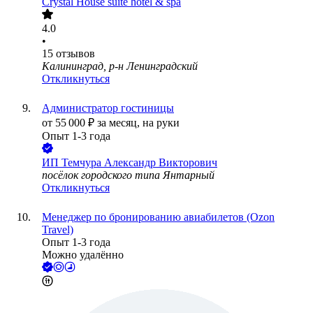
Crystal House suite hotel & spa
4.0
•
15
отзывов
Калининград, р-н Ленинградский
Откликнуться
Администратор гостиницы
от
55 000
₽
за месяц,
на руки
Опыт 1-3 года
ИП
Темчура Александр Викторович
посёлок городского типа Янтарный
Откликнуться
Менеджер по бронированию авиабилетов (Ozon
Travel)
Опыт 1-3 года
Можно удалённо