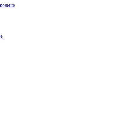
 больше
ре