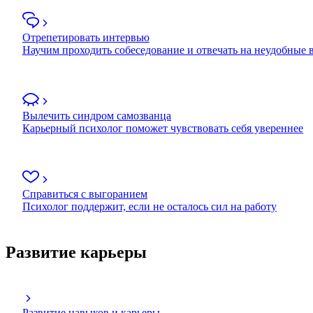
Отрепетировать интервью
Научим проходить собеседование и отвечать на неудобные
Вылечить синдром самозванца
Карьерный психолог поможет чувствовать себя увереннее
Справиться с выгоранием
Психолог поддержит, если не осталось сил на работу
Развитие карьеры
Развитие навыков и карьеры