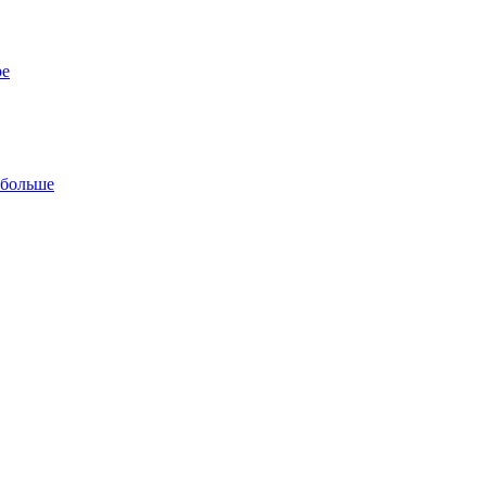
ре
 больше