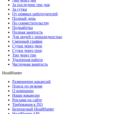
Два через два
За последние три дня
За сутки
От прямых работодателей
Полный день
По совместительству
Подработка
Полная занятость
Для людей с инвалидностью
Сменный график
Сутки через двое
Сутки через трое
Три через три
Удаленная работа
Частичная занятость
HeadHunter
Размещение вакансий
Поиск по резюме
О компании
Наши вакансии
Реклама на сайте
Требования к ПО
Безопасный HeadHunter
HeadHunter API