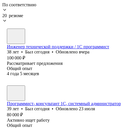
По соответствию
20 резюме
Инженер технической поддержки / 1С программист
38
лет
•
Был
сегодня
•
Обновлено
вчера
100 000
₽
Рассматривает предложения
Общий опыт
4
года
5
месяцев
Программист- консультант 1C, системный администратор
39
лет
•
Был
сегодня
•
Обновлено
23 июля
80 000
₽
Активно ищет работу
Общий опыт