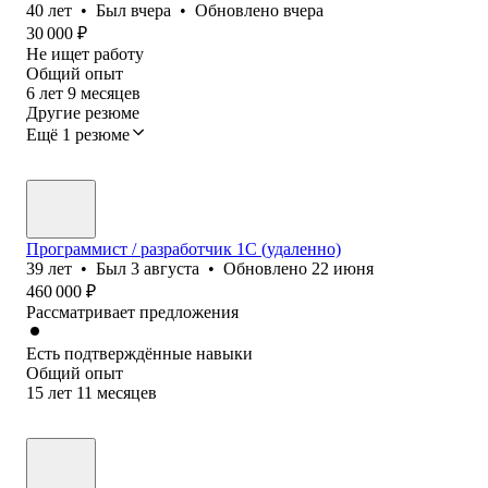
40
лет
•
Был
вчера
•
Обновлено
вчера
30 000
₽
Не ищет работу
Общий опыт
6
лет
9
месяцев
Другие резюме
Ещё 1 резюме
Программист / разработчик 1С (удаленно)
39
лет
•
Был
3 августа
•
Обновлено
22 июня
460 000
₽
Рассматривает предложения
Есть подтверждённые навыки
Общий опыт
15
лет
11
месяцев