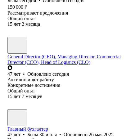
Была
сегодня
•
Обновлено
сегодня
150 000
₽
Рассматривает предложения
Общий опыт
15
лет
2
месяца
General Director (CEO), Managing Director, Commercial
Director (CCO), Head of Logistics (CLO)
47
лет
•
Обновлено
сегодня
Активно ищет работу
Конкретные достижения
Общий опыт
15
лет
7
месяцев
Главный бухгалтер
47
лет
•
Была
30 июля
•
Обновлено
26 мая 2025