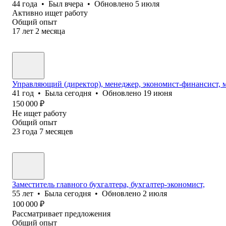
44
года
•
Был
вчера
•
Обновлено
5 июля
Активно ищет работу
Общий опыт
17
лет
2
месяца
Управляющий (директор), менеджер, экономист-финансист, 
41
год
•
Была
сегодня
•
Обновлено
19 июня
150 000
₽
Не ищет работу
Общий опыт
23
года
7
месяцев
Заместитель главного бухгалтера, бухгалтер-экономист,
55
лет
•
Была
сегодня
•
Обновлено
2 июля
100 000
₽
Рассматривает предложения
Общий опыт