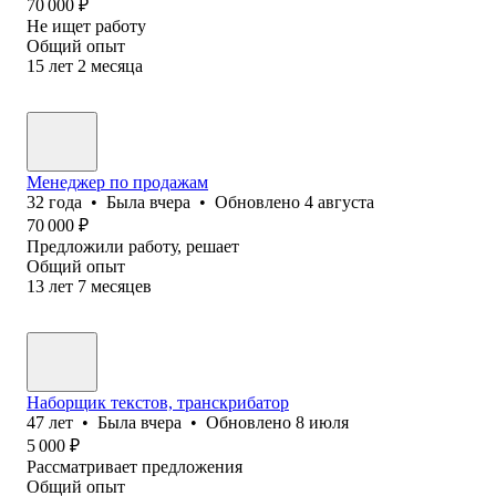
70 000
₽
Не ищет работу
Общий опыт
15
лет
2
месяца
Менеджер по продажам
32
года
•
Была
вчера
•
Обновлено
4 августа
70 000
₽
Предложили работу, решает
Общий опыт
13
лет
7
месяцев
Наборщик текстов, транскрибатор
47
лет
•
Была
вчера
•
Обновлено
8 июля
5 000
₽
Рассматривает предложения
Общий опыт