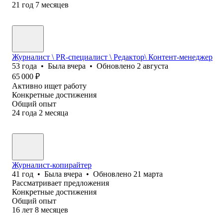
21
год
7
месяцев
Журналист \ PR-специалист \ Редактор\ Контент-менеджер
53
года
•
Была
вчера
•
Обновлено
2 августа
65 000
₽
Активно ищет работу
Конкретные достижения
Общий опыт
24
года
2
месяца
Журналист-копирайтер
41
год
•
Была
вчера
•
Обновлено
21 марта
Рассматривает предложения
Конкретные достижения
Общий опыт
16
лет
8
месяцев