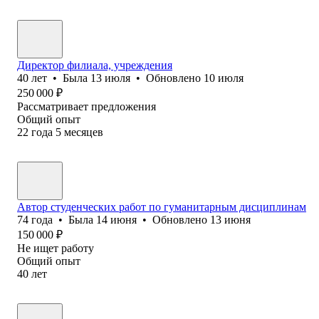
Директор филиала, учреждения
40
лет
•
Была
13 июля
•
Обновлено
10 июля
250 000
₽
Рассматривает предложения
Общий опыт
22
года
5
месяцев
Автор студенческих работ по гуманитарным дисциплинам
74
года
•
Была
14 июня
•
Обновлено
13 июня
150 000
₽
Не ищет работу
Общий опыт
40
лет