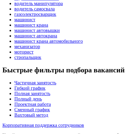
водитель манипулятора
водитель самосвала
газоэлектросварщик
машинист
машинист крана
машинист автовышки
машинист автокрана
машинист крана автомобильного
механизатор
моторист
стропальщик
Быстрые фильтры подбора вакансий
Частичная занятость
Гибкий график
Полная занятость
Полный день
Проектная работа
Сменный график
Вахтовый метод
Корпоративная поддержка сотрудников