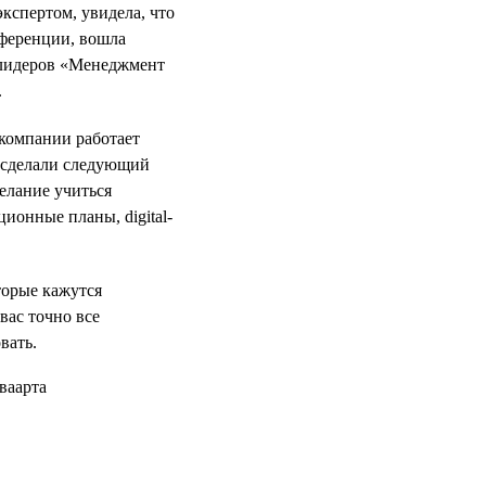
кспертом, увидела, что
нференции, вошла
 лидеров «Менеджмент
.
 компании работает
е сделали следующий
желание учиться
ционные планы, digital-
оторые кажутся
вас точно все
вать.