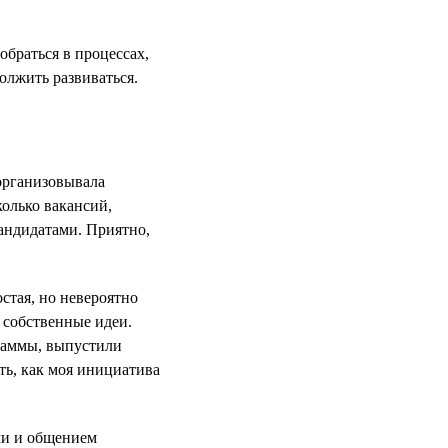
обраться в процессах,
должить развиваться.
 организовывала
колько вакансий,
кандидатами. Приятно,
стая, но невероятно
ь собственные идеи.
раммы, выпустили
ть, как моя инициатива
ми и общением