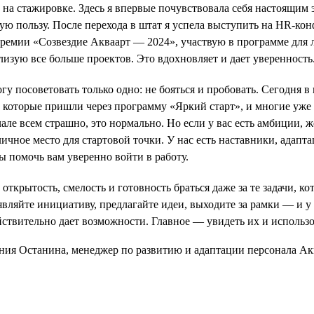
 на стажировке. Здесь я впервые почувствовала себя настоящим э
ую пользу. После перехода в штат я успела выступить на HR-ко
премии «Созвездие Акваарт — 2024», участвую в программе для
лизую все больше проектов. Это вдохновляет и дает уверенность
у посоветовать только одно: не бояться и пробовать. Сегодня в
, которые пришли через программу «Яркий старт», и многие уж
ачале всем страшно, это нормально. Но если у вас есть амбиции, 
ичное место для стартовой точки. У нас есть наставники, адапта
ы помочь вам уверенно войти в работу.
открытость, смелость и готовность браться даже за те задачи, к
ляйте инициативу, предлагайте идеи, выходите за рамки — и у 
йствительно дает возможности. Главное — увидеть их и использо