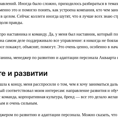
равлений. Иногда было сложно, приходилось разбираться в темах
енно это и помогло понять, как устроена компания, кто чем зан
в целом. Сейчас коллеги иногда шутят, что я лучше всех знаю ст
 доля правды.
про наставника и команду. Да, у меня был наставник, который по
на самом деле поддерживало все управление: я никогда не бояла
все покажут, объяснят, помогут. Это очень ценно, особенно в нач
те и развитии
шла к концу, меня расспросили о том, чем я хочу заниматься дал
рый соответствовал моим интересам: направление развития и обу
оманда, корпоративная культура, бренд — все это делало желан
ым и очень сильным.
джером по развитию и адаптации персонала. Можно сказать, что