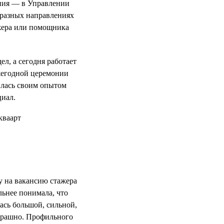
ния — в Управлении
 разных направлениях
ажера или помощника
л, а сегодня работает
жегодной церемонии
илась своим опытом
циал.
у на вакансию стажера
льнее понимала, что
ась большой, сильной,
страшно. Профильного