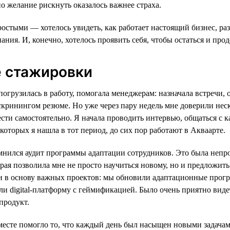
о желание рискнуть оказалось важнее страха.
стыми — хотелось увидеть, как работает настоящий бизнес, раз
ания. И, конечно, хотелось проявить себя, чтобы остаться и про
е стажировки
погрузилась в работу, помогала менеджерам: назначала встречи,
скринингом резюме. Но уже через пару недель мне доверили нес
сти самостоятельно. Я начала проводить интервью, общаться с 
 которых я нашла в тот период, до сих пор работают в Акваарте.
мнился аудит программы адаптации сотрудников. Это была непро
орая позволила мне не просто научиться новому, но и предложит
ли в основу важных проектов: мы обновили адаптационные прог
ли digital-платформу с геймификацией. Было очень приятно виде
продукт.
месте помогло то, что каждый день был насыщен новыми задача