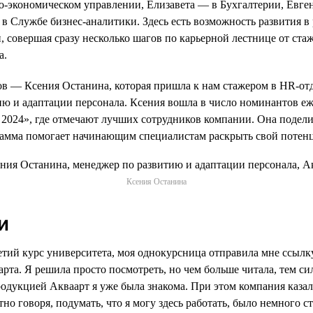
-экономическом управлении, Елизавета — в Бухгалтерии, Евге
в Службе бизнес-аналитики. Здесь есть возможность развития в
, совершая сразу несколько шагов по карьерной лестнице от ст
а.
в — Ксения Останина, которая пришла к нам стажером в HR-отде
ию и адаптации персонала. Ксения вошла в число номинантов е
2024», где отмечают лучших сотрудников компании. Она подел
грамма помогает начинающим специалистам раскрыть свой потен
Ксения Останина
и
ретий курс университета, моя однокурсница отправила мне ссылк
рта. Я решила просто посмотреть, но чем больше читала, тем си
родукцией Акваарт я уже была знакома. При этом компания казал
тно говоря, подумать, что я могу здесь работать, было немного 