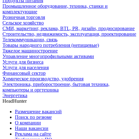
Продукты питания
Промышленное оборудование, техника, станки и
комплектующие
Розничная торговля
Сельское хозяйство
СМИ, маркетинг, реклама, BTL, PR, дизайн, продюсирование
Строительство, недвижимость, эксплуатация, проектирование
Телекоммуникации, связь
Товары народного потребления (непищевые)
Тяжелое машиностроение
Управление многопрофильными активами
Услуги для бизнеса
Услуги для населения
Финансовый сектор
Химическое производство, удобрения
Электроника, приборостроение, бытовая техника,
компьютеры и оргтехника
Энергетика
HeadHunter
Размещение вакансий
Поиск по резюме
О компании
Наши вакансии
Реклама на сайте