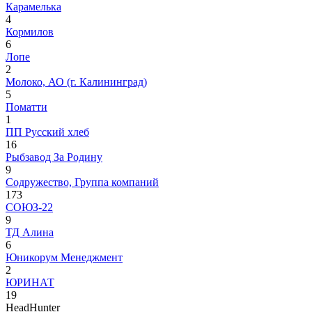
Карамелька
4
Кормилов
6
Лопе
2
Молоко, АО (г. Калининград)
5
Поматти
1
ПП Русский хлеб
16
Рыбзавод За Родину
9
Содружество, Группа компаний
173
СОЮЗ-22
9
ТД Алина
6
Юникорум Менеджмент
2
ЮРИНАТ
19
HeadHunter