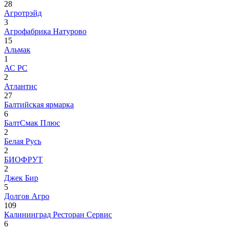
28
Агротрэйд
3
Агрофабрика Натурово
15
Альмак
1
АС РС
2
Атлантис
27
Балтийская ярмарка
6
БалтСмак Плюс
2
Белая Русь
2
БИОФРУТ
2
Джек Бир
5
Долгов Агро
109
Калининград Ресторан Сервис
6