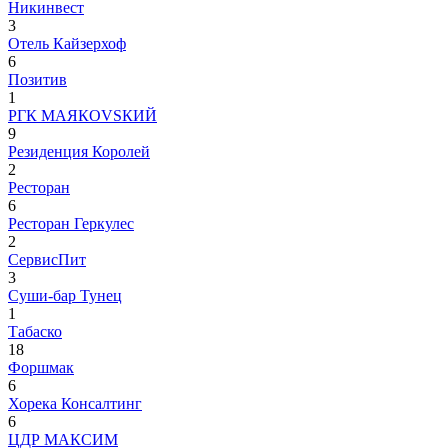
Никинвест
3
Отель Кайзерхоф
6
Позитив
1
РГК МАЯКОVSКИЙ
9
Резиденция Королей
2
Ресторан
6
Ресторан Геркулес
2
СервисПит
3
Суши-бар Тунец
1
Табаско
18
Форшмак
6
Хорека Консалтинг
6
ЦДР МАКСИМ