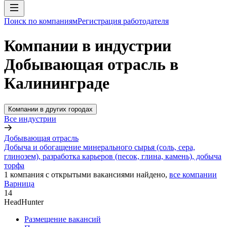
Поиск по компаниям
Регистрация работодателя
Компании в индустрии
Добывающая отрасль в
Калининграде
Компании в других городах
Все индустрии
Добывающая отрасль
Добыча и обогащение минерального сырья (соль, сера,
глинозем), разработка карьеров (песок, глина, камень), добыча
торфа
1
компания с открытыми вакансиями
найдено,
все компании
Варница
14
HeadHunter
Размещение вакансий