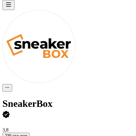
SneakerBox
3,8
239 отзывов