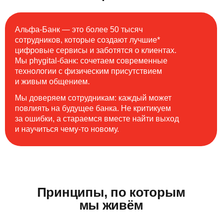
Альфа-Банк — это более 50 тысяч
сотрудников, которые создают лучшие*
цифровые сервисы и заботятся о клиентах.
Мы phygital-банк: сочетаем современные
технологии с физическим присутствием
и живым общением.
Мы доверяем сотрудникам: каждый может
повлиять на будущее банка. Не критикуем
за ошибки, а стараемся вместе найти выход
и научиться чему-то новому.
Принципы, по которым
мы живём