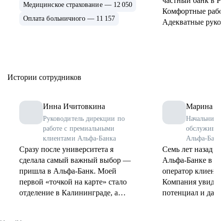
частный банк в Р
Медицинское страхование — 12 050
Комфортные раб
Оплата больничного — 11 157
Адекватные руко
Истории сотрудников
Инна Ичитовкина
Марина К
Руководитель дирекции по
Начальник 
работе с премиальными
обслуживан
клиентами Альфа-Банка
Альфа-Банка
Сразу после университета я
Семь лет назад я 
сделала самый важный выбор —
Альфа-Банке в Ба
пришла в Альфа-Банк. Моей
оператор клиент
первой «точкой на карте» стало
Компания увидел
отделение в Калининграде, а
потенциал и дала
первой ролью — менеджер-
Сегодня я руков
консультант. Я тогда и не думала,
обслуживания, и