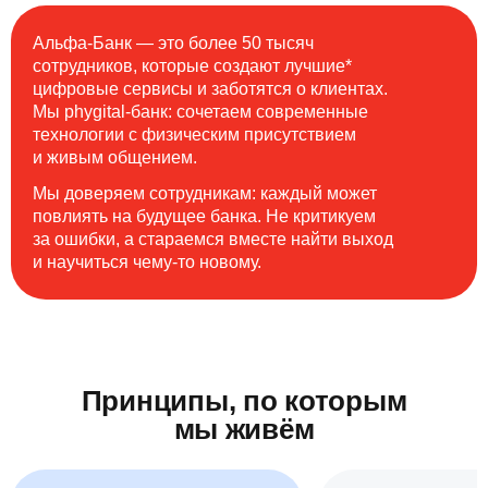
Альфа-Банк — это более 50 тысяч
сотрудников, которые создают лучшие*
цифровые сервисы и заботятся о клиентах.
Мы phygital-банк: сочетаем современные
технологии с физическим присутствием
и живым общением.
Мы доверяем сотрудникам: каждый может
повлиять на будущее банка. Не критикуем
за ошибки, а стараемся вместе найти выход
и научиться чему-то новому.
Принципы, по которым
мы живём