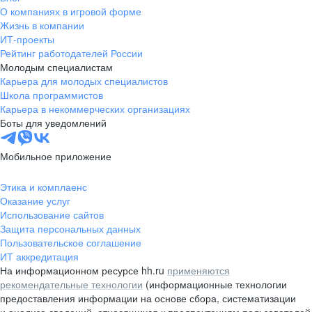
жизнь продала только одну ручку
О компаниях в игровой форме
— на том самом первом
Жизнь в компании
собеседовании. Но на самом деле,
ИТ-проекты
Альфа-Банк научил меня
Рейтинг работодателей России
главному: строить не просто
Молодым специалистам
карьеру, а траекторию. Здесь нет
Карьера для молодых специалистов
потолка, а только новые
Школа программистов
Карьера в некоммерческих организациях
горизонты.
Боты для уведомлений
Мобильное приложение
Этика и комплаенс
Оказание услуг
Использование сайтов
Защита персональных данных
Пользовательское соглашение
ИТ аккредитация
На информационном ресурсе hh.ru
применяются
рекомендательные технологии
(информационные технологии
предоставления информации на основе сбора, систематизации
и анализа сведений, относящихся к предпочтениям пользователей