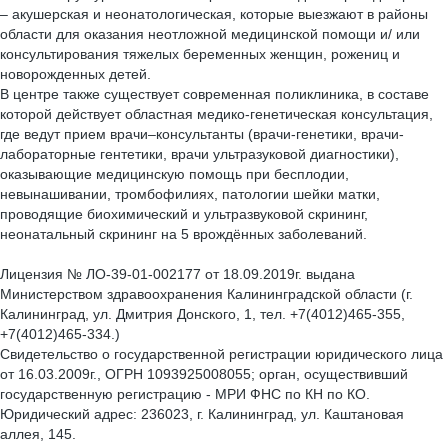
– акушерская и неонатологическая, которые выезжают в районы
области для оказания неотложной медицинской помощи и/ или
консультирования тяжелых беременных женщин, рожениц и
новорожденных детей.
В центре также существует современная поликлиника, в составе
которой действует областная медико-генетическая консультация,
где ведут прием врачи–консультанты (врачи-генетики, врачи-
лабораторные гентетики, врачи ультразуковой диагностики),
оказывающие медицинскую помощь при бесплодии,
невынашивании, тромбофилиях, патологии шейки матки,
проводящие биохимический и ультразвуковой скрининг,
неонатальный скрининг на 5 врождённых заболеваний.
Лицензия № ЛО-39-01-002177 от 18.09.2019г. выдана
Министерством здравоохранения Калининградской области (г.
Калининград, ул. Дмитрия Донского, 1, тел. +7(4012)465-355,
+7(4012)465-334.)
Свидетельство о государственной регистрации юридического лица
от 16.03.2009г., ОГРН 1093925008055; орган, осуществивший
государственную регистрацию - МРИ ФНС по КН по КО.
Юридический адрес: 236023, г. Калининград, ул. Каштановая
аллея, 145.