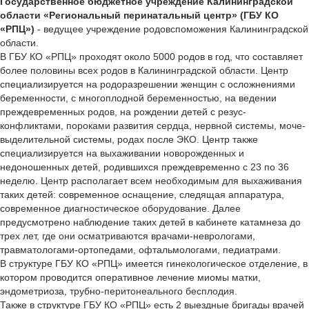
Государственное бюджетное учреждение Калининградской
области «Региональный перинатальный центр» (ГБУ КО
«РПЦ»)
- ведущее учреждение родовспоможения Калининградской
области.
В ГБУ КО «РПЦ» проходят около 5000 родов в год, что составляет
более половины всех родов в Калининградской области. Центр
специализируется на родоразрешении женщин с осложнениями
беременности, с многоплодной беременностью, на ведении
преждевременных родов, на рождении детей с резус-
конфликтами, пороками развития сердца, нервной системы, моче-
выделительной системы, родах после ЭКО. Центр также
специализируется на выхаживании новорожденных и
недоношенных детей, родившихся преждевременно с 23 по 36
неделю. Центр располагает всем необходимым для выхаживания
таких детей: современное оснащение, следящая аппаратура,
современное диагностическое оборудование. Далее
предусмотрено наблюдение таких детей в кабинете катамнеза до
трех лет, где они осматриваются врачами-неврологами,
травматологами-ортопедами, офтальмологами, педиатрами.
В структуре ГБУ КО «РПЦ» имеется гинекологическое отделение, в
котором проводится оперативное лечение миомы матки,
эндометриоза, трубно-перитонеального бесплодия.
Также в структуре ГБУ КО «РПЦ» есть 2 выездные бригады врачей