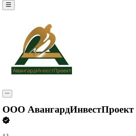
ООО
АвангардИнвестПроект
4,3