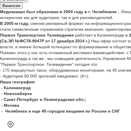
Вакансии
Медиаканал был образован в 2004 году в г. Челябинске .
Изна
интереснее как для аудитории, так и для рекламодателей.
В 2005-м году,
сменив рекламный формат на информационно-раз
стала символичным отражением стратегии кампании, ориентирован
Первое Транспортное Телевидение
работает в Калининграде
с 
(Св.ЭЛ №ФС78-9047Р от 17 декабря 2014 г.)
Наш эфир состоит и
власти, и имеем большой потенциал по формированию в обществе 
Помимо этого,у нас есть отлаженный регламен взаимодействия с
Калининграда,а так же , мы освещаем деятельность Управления М
"Первое Транспортное Телевидение" сегодня это:
- 170 маршрутных такси, оборудованных мониторами, на 45 ключе
- Аудитория 60 000 зрителей ежедневно. (6+);
Наша география:
- Калининград
-
Новосибирск
- Санкт-Петербург и Ленинградская обл.;
- Москва
- Челябинск и еще 49 городов вещания по России и СНГ