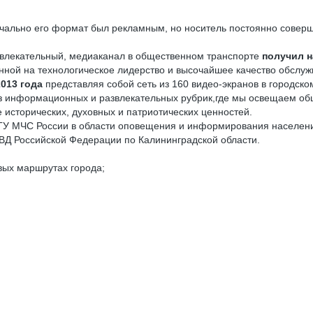
чально его формат был рекламным, но носитель постоянно соверш
влекательный, медиаканал в общественном транспорте
получил н
ной на технологическое лидерство и высочайшее качество обслуж
2013 года
представляя собой сеть из 160 видео-экранов в городс
з информационных и развлекательных рубрик,где мы освещаем общ
исторических, духовных и патриотических ценностей.
 ГУ МЧС России в области оповещения и информирования населен
ВД Российской Федерации по Калининградской области.
вых маршрутах города;