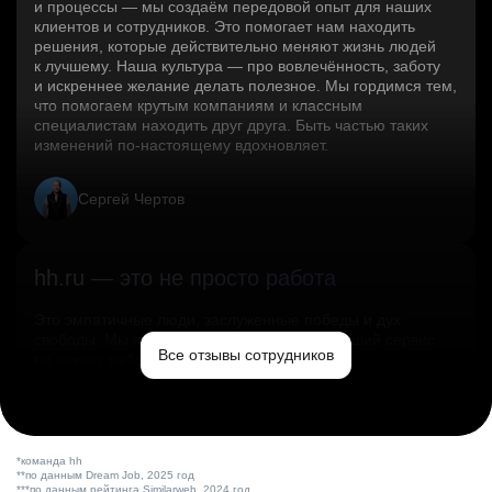
и процессы — мы создаём передовой опыт для наших
клиентов и сотрудников. Это помогает нам находить
решения, которые действительно меняют жизнь людей
к лучшему. Наша культура — про вовлечённость, заботу
и искреннее желание делать полезное. Мы гордимся тем,
что помогаем крутым компаниям и классным
специалистам находить друг друга. Быть частью таких
изменений по‑настоящему вдохновляет.
Сергей Чертов
hh.ru — это не просто работа
Это эмпатичные люди, заслуженные победы и дух
свободы. Мы помогаем миру и создаём лучший сервис
Все отзывы сотрудников
по поиску работы в стране.
Ольга Емельянова
*команда hh
**по данным Dream Job, 2025 год
***по данным рейтинга Similarweb, 2024 год