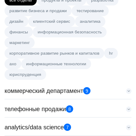
все отделы
продукты и проекты
разработка
развитие бизнеса и продажи
тестирование
дизайн
клиентский сервис
аналитика
финансы
информационная безопасность
маркетинг
корпоративное развитие рынков и капиталов
hr
axo
информационные технологии
юриспруденция
коммерческий департамент
9
Тренер по развитию компетенций продаж
телефонные продажи
8
HeadHunter::Коммерческий департамент
21 июл. 2026
Менеджер по продажам в сегменте среднего и крупного
analytics/data science
з/п не указана
7
бизнеса
Санкт-Петербург