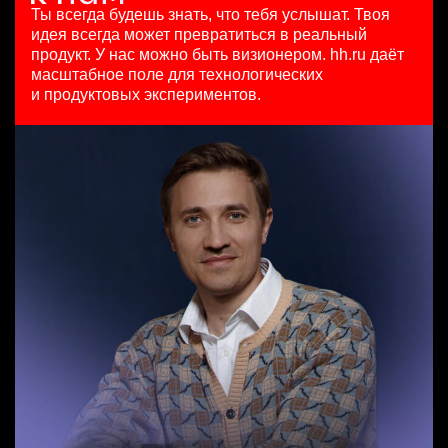
HeadHunter::Коммерческий департамент
7200000 - 16800000 so'm
29 июл. 2026
Ты всегда будешь знать, что тебя услышат.
Твоя
3 авг. 2026
Ташкент
з/п не указана
идея всегда может превратиться в реальный
Младший SEO специалист
з/п не указана
Москва
продукт.
У нас можно быть визионером. hh.ru даёт
HeadHunter::Департамент маркетинга
Москва
масштабное поле для технологических
Менеджер по продажам крупному бизнесу
10 июл. 2026
и продуктовых экспериментов.
HeadHunter::Телефонные продажи
з/п не указана
Key Account Manager (EdTech)
29 июл. 2026
Москва
HeadHunter::Коммерческий департамент
з/п не указана
вчера
Ташкент
150000 ₽
Нижний Новгород