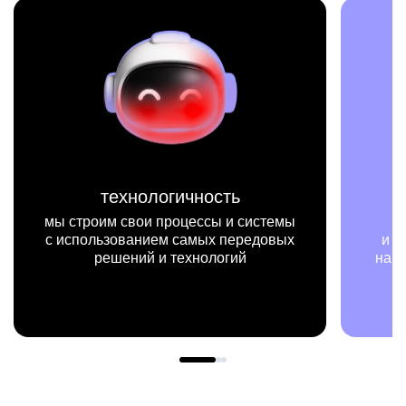
технологичность
мы строим свои процессы и системы
м
с использованием самых передовых
и при
решений и технологий
нашей 