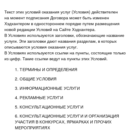
Текст этих условий оказания услуг (Условия) действителен
на момент подписания Договора может быть изменен
Хэдхантером в одностороннем порядке путем размещения
новой редакции Условий на Сайте Хэдхантера.
В Условиях используются заголовки, обозначающие название
услуги. Эти заголовки дают названия разделам, в которых
описываются условия оказания услуг.
В Условиях используются ссылки на пункты, состоящие только
из цифр. Такие ссылки ведут на пункты этих Условий.
1. ТЕРМИНЫ И ОПРЕДЕЛЕНИЯ
2. ОБЩИЕ УСЛОВИЯ
3. ИНФОРМАЦИОННЫЕ УСЛУГИ
1.1. Хэдхантер, или
Хэдхантер, ООО
4. РЕКЛАМНЫЕ УСЛУГИ
HeadHunter, или
«Хэдхантер», ИНН
2.1. Типы и статусы регистрации
5. КОНСУЛЬТАЦИОННЫЕ УСЛУГИ
Исполнитель
7718620740, адрес:
Типы регистрации
3.1. Предоставление доступа к базе данных
2.2. Активация услуг
6. КОНСУЛЬТАЦИОННЫЕ УСЛУГИ И ОРГАНИЗАЦИЯ
125047, г. Москва,
резюме с предложениями Соискателей
Описание и активация
УЧАСТИЯ В КОНКУРСАХ, ЯРМАРКАХ И ПРОЧИХ
2.1.1. Заказчику может быть присвоен один
4.0. Общие условия оказания рекламных услуг
внутригородская
о трудоустройстве с возможностью просмотра
МЕРОПРИЯТИЯХ
из Типов регистраций.
территория
4.0.1. Хэдхантер оказывает Заказчику услугу