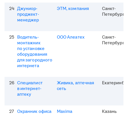
24
Джуниор-
ЭТМ, компания
Санкт-
проджект-
Петербург
менеджер
25
Водитель-
ООО Алеатех
Санкт-
монтажник
Петербург
по установке
оборудования
для загородного
интернета
26
Специалист
Живика, аптечная
Екатеринбу
в интернет-
сеть
аптеку
27
Охранник офиса
Maxima
Казань