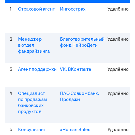
1
Страховой агент
Ингосстрах
Удалённо
2
Менеджер
Благотворительный
Удалённо
в отдел
фонд НейроДети
фандрайзинга
3
Агент поддержки
VK, ВКонтакте
Удалённо
4
Специалист
ПАО Совкомбанк.
Удалённо
по продажам
Продажи
банковских
продуктов
5
Консультант
xHuman Sales
Удалённо