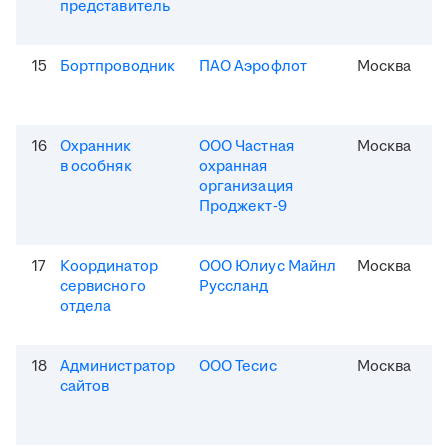
представитель
15
Бортпроводник
ПАО Аэрофлот
Москва
16
Охранник
ООО Частная
Москва
в особняк
охранная
организация
Проджект-9
17
Координатор
ООО Юлиус Майнл
Москва
сервисного
Руссланд
отдела
18
Администратор
ООО Тесис
Москва
сайтов