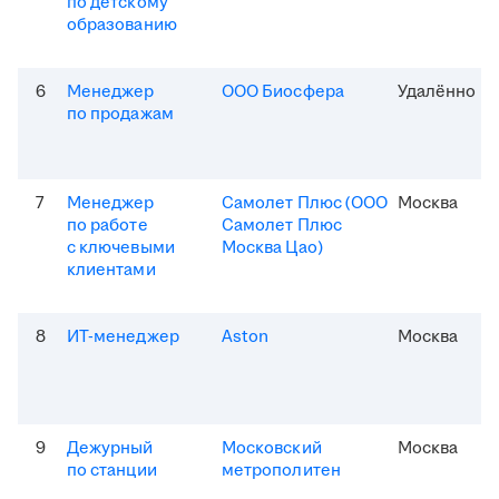
по детскому
образованию
6
Менеджер
ООО Биосфера
Удалённо
по продажам
7
Менеджер
Самолет Плюс (ООО
Москва
по работе
Самолет Плюс
с ключевыми
Москва Цао)
клиентами
8
ИТ-менеджер
Aston
Москва
9
Дежурный
Московский
Москва
по станции
метрополитен