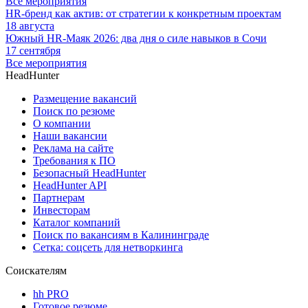
Все мероприятия
HR-бренд как актив: от стратегии к конкретным проектам
18 августа
Южный HR-Маяк 2026: два дня о силе навыков в Сочи
17 сентября
Все мероприятия
HeadHunter
Размещение вакансий
Поиск по резюме
О компании
Наши вакансии
Реклама на сайте
Требования к ПО
Безопасный HeadHunter
HeadHunter API
Партнерам
Инвесторам
Каталог компаний
Поиск по вакансиям в Калининграде
Сетка: соцсеть для нетворкинга
Соискателям
hh PRO
Готовое резюме