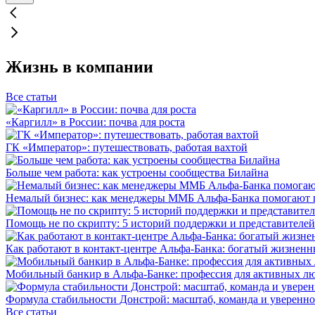
Жизнь в компании
Все статьи
«Каргилл» в России: почва для роста
ГК «Император»: путешествовать, работая вахтой
Больше чем работа: как устроены сообщества Билайна
Немалый бизнес: как менеджеры ММБ Альфа-Банка помогают 
Помощь не по скрипту: 5 историй поддержки и представителей
Как работают в контакт-центре Альфа-Банка: богатый жизненн
Мобильный банкир в Альфа-Банке: профессия для активных л
Формула стабильности Донстрой: масштаб, команда и уверенно
Все статьи