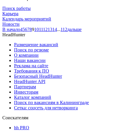
Поиск работы
Карьера
Календарь мероприятий
Новости
В начало
4
5
6
7
8
9
10
11
12
13
14
...
112
дальше
HeadHunter
Размещение вакансий
Поиск по резюме
О компании
Наши вакансии
Реклама на сайте
Требования к ПО
Безопасный HeadHunter
HeadHunter API
Партнерам
Инвесторам
Каталог компаний
Поиск по вакансиям в Калининграде
Сетка: соцсеть для нетворкинга
Соискателям
hh PRO