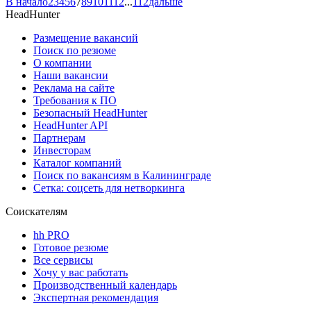
В начало
2
3
4
5
6
7
8
9
10
11
12
...
112
дальше
HeadHunter
Размещение вакансий
Поиск по резюме
О компании
Наши вакансии
Реклама на сайте
Требования к ПО
Безопасный HeadHunter
HeadHunter API
Партнерам
Инвесторам
Каталог компаний
Поиск по вакансиям в Калининграде
Сетка: соцсеть для нетворкинга
Соискателям
hh PRO
Готовое резюме
Все сервисы
Хочу у вас работать
Производственный календарь
Экспертная рекомендация