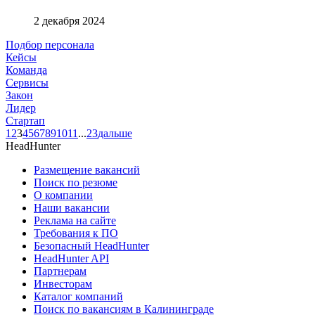
2 декабря 2024
Подбор персонала
Кейсы
Команда
Сервисы
Закон
Лидер
Стартап
1
2
3
4
5
6
7
8
9
10
11
...
23
дальше
HeadHunter
Размещение вакансий
Поиск по резюме
О компании
Наши вакансии
Реклама на сайте
Требования к ПО
Безопасный HeadHunter
HeadHunter API
Партнерам
Инвесторам
Каталог компаний
Поиск по вакансиям в Калининграде