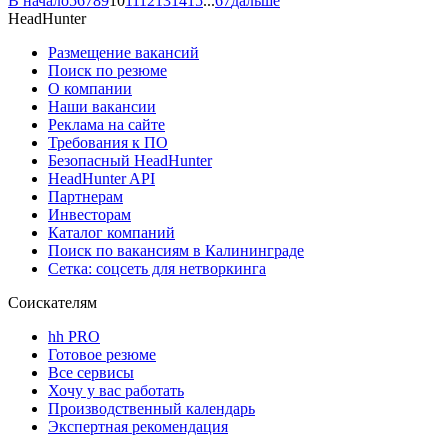
В начало
5
6
7
8
9
10
11
12
13
14
15
...
67
дальше
HeadHunter
Размещение вакансий
Поиск по резюме
О компании
Наши вакансии
Реклама на сайте
Требования к ПО
Безопасный HeadHunter
HeadHunter API
Партнерам
Инвесторам
Каталог компаний
Поиск по вакансиям в Калининграде
Сетка: соцсеть для нетворкинга
Соискателям
hh PRO
Готовое резюме
Все сервисы
Хочу у вас работать
Производственный календарь
Экспертная рекомендация