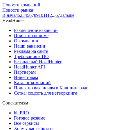
Новости компаний
Новости рынка
В начало
2
3
4
5
6
7
8
9
10
11
12
...
67
дальше
HeadHunter
Размещение вакансий
Поиск по резюме
О компании
Наши вакансии
Реклама на сайте
Требования к ПО
Безопасный HeadHunter
HeadHunter API
Партнерам
Инвесторам
Каталог компаний
Поиск по вакансиям в Калининграде
Сетка: соцсеть для нетворкинга
Соискателям
hh PRO
Готовое резюме
Все сервисы
Хочу у вас работать