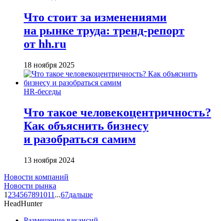
Что стоит за изменениями
на рынке труда: тренд-репорт
от hh.ru
18 ноября 2025
HR-беседы
Что такое человеко­центричность?
Как объяснить бизнесу
и разобраться самим
13 ноября 2024
Новости компаний
Новости рынка
1
2
3
4
5
6
7
8
9
10
11
...
67
дальше
HeadHunter
Размещение вакансий