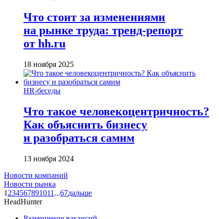
Что стоит за изменениями
на рынке труда: тренд-репорт
от hh.ru
18 ноября 2025
HR-беседы
Что такое человеко­центричность?
Как объяснить бизнесу
и разобраться самим
13 ноября 2024
Новости компаний
Новости рынка
1
2
3
4
5
6
7
8
9
10
11
...
67
дальше
HeadHunter
Размещение вакансий