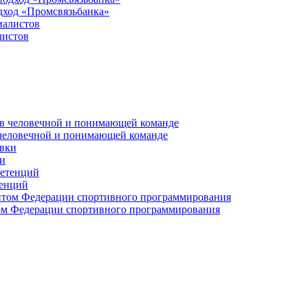
дход «Промсвязьбанка»
листов
 человечной и понимающей команде
и
тенций
м Федерации спортивного программирования