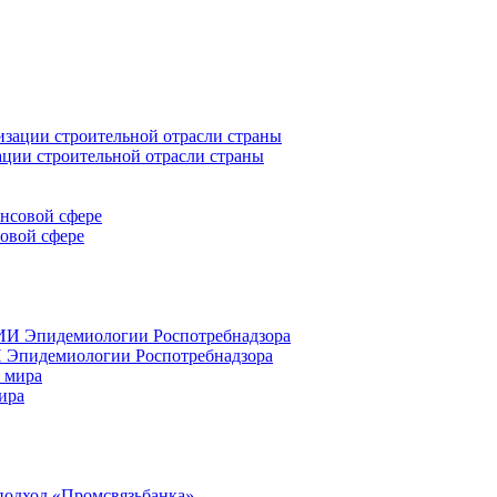
ации строительной отрасли страны
совой сфере
 Эпидемиологии Роспотребнадзора
ира