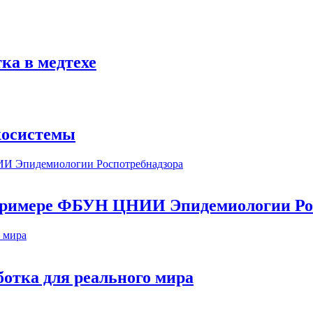
ка в медтехе
косистемы
а примере ФБУН ЦНИИ Эпидемиологии Ро
ботка для реального мира