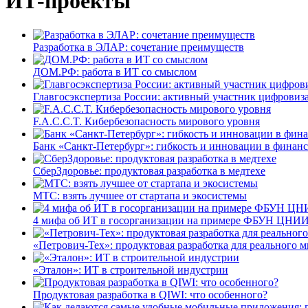
ИТ-проекты
Разработка в ЭЛАР: сочетание преимуществ
ДОМ.РФ: работа в ИТ со смыслом
Главгосэкспертиза России: активный участник цифровиз
F.A.C.C.T. Кибербезопасность мирового уровня
Банк «Санкт-Петербург»: гибкость и инновации в финан
СберЗдоровье: продуктовая разработка в медтехе
МТС: взять лучшее от стартапа и экосистемы
4 мифа об ИТ в госорганизации на примере ФБУН ЦНИИ
«Петрович-Тех»: продуктовая разработка для реального м
«Эталон»: ИТ в строительной индустрии
Продуктовая разработка в QIWI: что особенного?