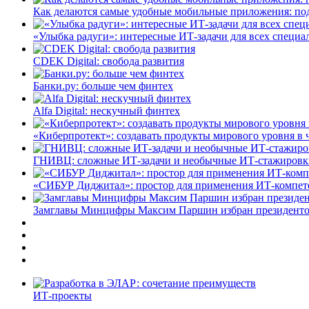
Как делаются самые удобные мобильные приложения: по
«Улыбка радуги»: интересные ИТ-задачи для всех специа
CDEK Digital: свобода развития
Банки.ру: больше чем финтех
Alfa Digital: нескучный финтех
«Киберпротект»: создавать продукты мирового уровня в
ГНИВЦ: сложные ИТ‑задачи и необычные ИТ‑стажировк
«СИБУР Диджитал»: простор для применения ИТ-компе
Замглавы Минцифры Максим Паршин избран президенто
ИТ-проекты